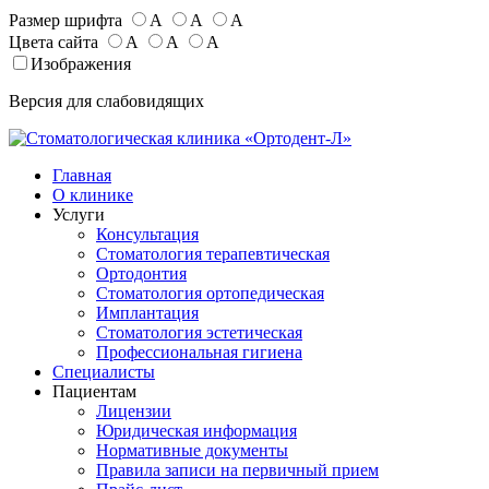
Размер шрифта
А
А
А
Цвета сайта
А
А
А
Изображения
Версия для слабовидящих
Главная
О клинике
Услуги
Консультация
Стоматология терапевтическая
Ортодонтия
Стоматология ортопедическая
Имплантация
Стоматология эстетическая
Профессиональная гигиена
Специалисты
Пациентам
Лицензии
Юридическая информация
Нормативные документы
Правила записи на первичный прием